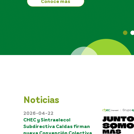
Conoce más
Noticias
2026-04-22
CHEC y Sintraelecol
Subdirectiva Caldas firman
nueva Convención Colectiva