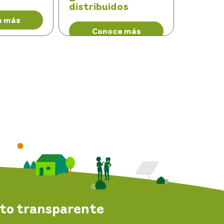
distribuidos
e más
Conoce más
to transparente