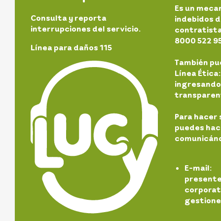
Es un meca
Consulta y reporta
indebidos d
interrupciones del servicio.
contratista
8000 522 9
Línea para daños 115
También pu
Línea Étic
ingresando
transparen
Para hacer 
puedes hace
comunicánd
E-mail
presen
corporati
gestione