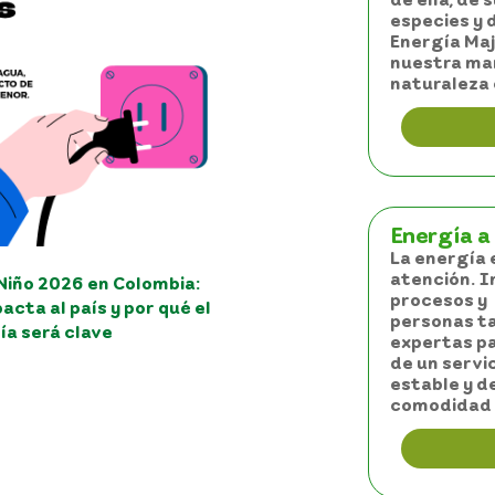
especies y 
Energía Ma
nuestra man
naturaleza 
Energía a 
La energía e
atención. 
Niño 2026 en Colombia:
procesos y
acta al país y por qué el
personas ta
ía será clave
expertas pa
de un servi
estable y de
comodidad 