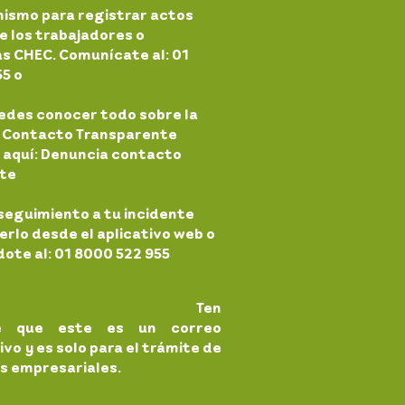
nismo para registrar actos
e los trabajadores o
s CHEC. Comunícate al: 01
55 o
Registra un incidente
edes conocer todo sobre la
a: Contacto Transparente
 aquí: Denuncia contacto
te
seguimiento a tu incidente
rlo desde el aplicativo web o
ote al: 01 8000 522 955
:
chec@chec.com.co
Ten
te que este es un correo
vo y es solo para el trámite de
s empresariales.