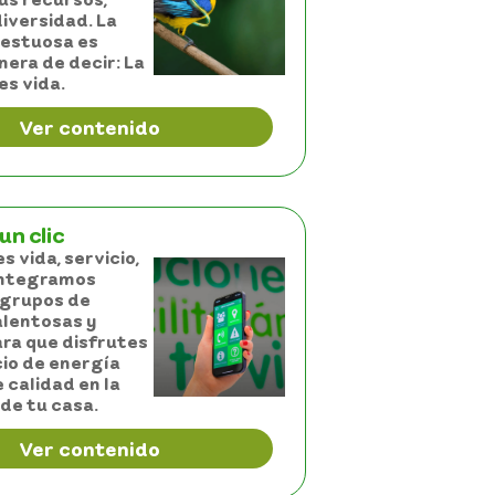
diversidad. La
jestuosa es
era de decir: La
es vida.
Ver contenido
un clic
s vida, servicio,
Integramos
 grupos de
lentosas y
ra que disfrutes
cio de energía
 calidad en la
de tu casa.
Ver contenido