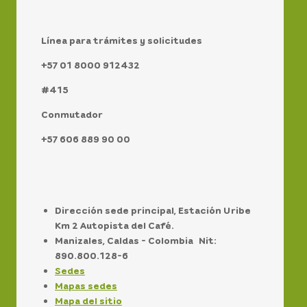
Línea para trámites y solicitudes
+57 01 8000 912432
#415
Conmutador
+57 606 889 90 00
Dirección sede principal, Estación Uribe
Km 2 Autopista del Café.
Manizales, Caldas - Colombia Nit:
890.800.128-6
Sedes
Mapas sedes
Mapa del sitio