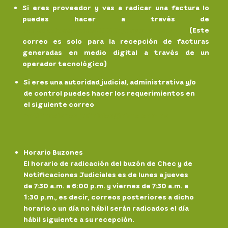
Si eres proveedor y vas a radicar una factura lo
puedes hacer a través de
facturaelectronicaCHEC@grupoepm.com
(Este
correo es solo para la recepción de facturas
generadas en medio digital a través de un
operador tecnológico)
Si eres una autoridad judicial, administrativa y/o
de control puedes hacer los requerimientos en
el siguiente correo
notificaciones.
judiciales@chec.com.co
Horario Buzones
El horario de radicación del buzón de Chec y de
Notificaciones Judiciales es de lunes a jueves
de 7:30 a.m. a 6:00 p.m. y viernes de 7:30 a.m. a
1:30 p.m., es decir, correos posteriores a dicho
horario o un día no hábil serán radicados el día
hábil siguiente a su recepción.