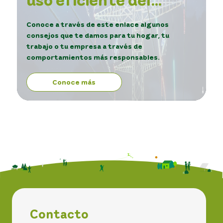
servicio de energía.
Conoce a través de este enlace algunos
consejos que te damos para tu hogar, tu
trabajo o tu empresa a través de
comportamientos más responsables.
Conoce más
Contacto