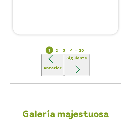
…
1
2
3
4
20
Siguiente
Anterior
Galería majestuosa