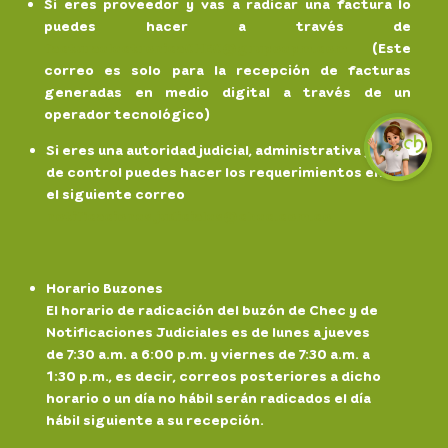
Si eres proveedor y vas a radicar una factura lo
puedes hacer a través de
facturaelectronicaCHEC@grupoepm.com
(Este
correo es solo para la recepción de facturas
generadas en medio digital a través de un
operador tecnológico)
Si eres una autoridad judicial, administrativa y/o
de control puedes hacer los requerimientos en
el siguiente correo
notificaciones.
judiciales@chec.com.co
Horario Buzones
El horario de radicación del buzón de Chec y de
Notificaciones Judiciales es de lunes a jueves
de 7:30 a.m. a 6:00 p.m. y viernes de 7:30 a.m. a
1:30 p.m., es decir, correos posteriores a dicho
horario o un día no hábil serán radicados el día
hábil siguiente a su recepción.