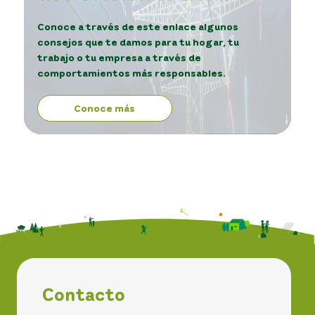
servicio de energía.
Conoce a través de este enlace algunos
consejos que te damos para tu hogar, tu
trabajo o tu empresa a través de
comportamientos más responsables.
Conoce más
Contacto