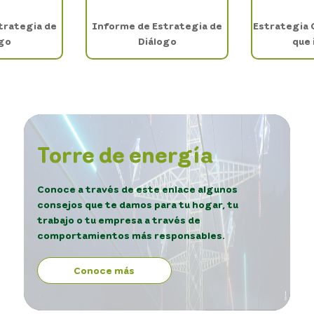
trategia de
Informe de Estrategia de
Estrategia
go
Diálogo
que 
Torre de energía
Conoce a través de este enlace algunos
consejos que te damos para tu hogar, tu
trabajo o tu empresa a través de
comportamientos más responsables.
Conoce más