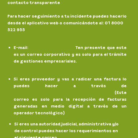
contacto transparente
Para hacer seguimiento a tu incidente puedes hacerlo
desde el aplicativo web o comunicándote al: 01 8000
522 955
E-mail
:
chec@chec.com.co
Ten presente que este
es un correo corporativo y es solo para el trámite
de gestiones empresariales.
Si eres proveedor y vas a radicar una factura lo
puedes hacer a través de
facturaelectronicaCHEC@grupoepm.com
(Este
correo es solo para la recepción de facturas
generadas en medio digital a través de un
operador tecnológico)
Si eres una autoridad judicial, administrativa y/o
de control puedes hacer los requerimientos en
el siguiente correo