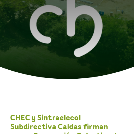
CHEC y Sintraelecol
Subdirectiva Caldas firman