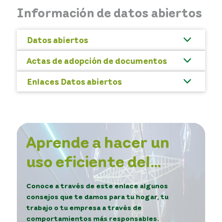
Información de datos abiertos
Datos abiertos
Actas de adopción de documentos
Enlaces Datos abiertos
Aprende a hacer un
uso eficiente del
servicio de energía.
Conoce a través de este enlace algunos
consejos que te damos para tu hogar, tu
trabajo o tu empresa a través de
comportamientos más responsables.