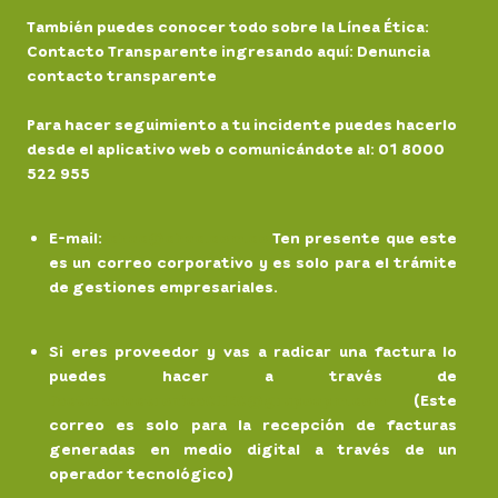
También puedes conocer todo sobre la Línea Ética:
Contacto Transparente ingresando aquí: Denuncia
contacto transparente
Para hacer seguimiento a tu incidente puedes hacerlo
desde el aplicativo web o comunicándote al: 01 8000
522 955
E-mail
:
chec@chec.com.co
Ten presente que este
es un correo corporativo y es solo para el trámite
de gestiones empresariales.
Si eres proveedor y vas a radicar una factura lo
puedes hacer a través de
facturaelectronicaCHEC@grupoepm.com
(Este
correo es solo para la recepción de facturas
generadas en medio digital a través de un
operador tecnológico)