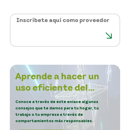
Inscríbete aquí como proveedor
Aprende a hacer un
uso eficiente del
servicio de energía.
Conoce a través de este enlace algunos
consejos que te damos para tu hogar, tu
trabajo o tu empresa a través de
comportamientos más responsables.