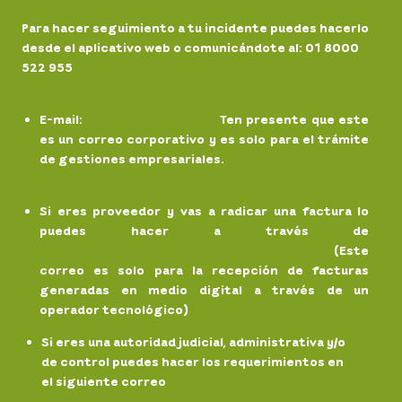
Para hacer seguimiento a tu incidente puedes hacerlo
desde el aplicativo web o comunicándote al: 01 8000
522 955
E-mail
:
chec@chec.com.co
Ten presente que este
es un correo corporativo y es solo para el trámite
de gestiones empresariales.
Si eres proveedor y vas a radicar una factura lo
puedes hacer a través de
facturaelectronicaCHEC@grupoepm.com
(Este
correo es solo para la recepción de facturas
generadas en medio digital a través de un
operador tecnológico)
Si eres una autoridad judicial, administrativa y/o
de control puedes hacer los requerimientos en
el siguiente correo
notificaciones.
judiciales@chec.com.co