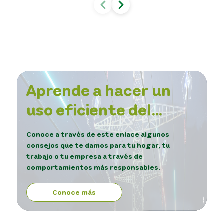
Aprende a hacer un
uso eficiente del
servicio de energía.
Conoce a través de este enlace algunos
consejos que te damos para tu hogar, tu
trabajo o tu empresa a través de
comportamientos más responsables.
Conoce más