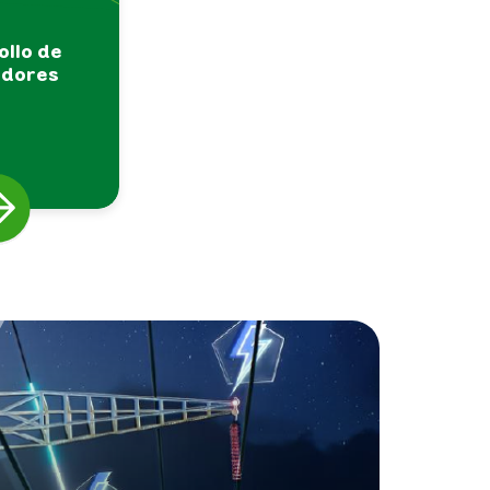
ollo de
edores