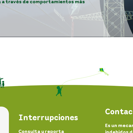
sa a través de comportamientos más
Contac
Interrupciones
Es un meca
Consulta y reporta
indebidos d