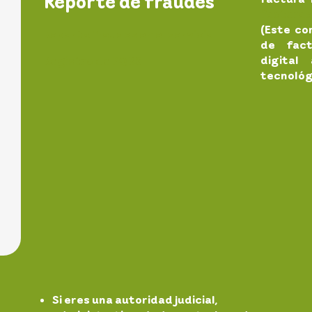
Reporte de fraudes
factura
(Este co
Reporta fraudes en el servicio
de fac
digital
Registro de PQRS
tecnológ
Si eres una autoridad judicial,