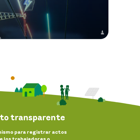
to transparente
nismo para registrar actos
e los trabajadores o