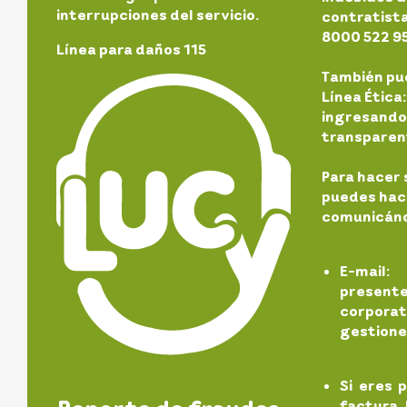
interrupciones del servicio.
contratista
8000 522 9
Línea para daños 115
También pu
Línea Étic
ingresando
transparen
Para hacer 
puedes hace
comunicánd
E-mail
presen
corporati
gestione
Si eres 
factura 