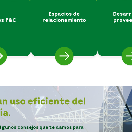
Espacios de
Desarr
es P&C
relacionamiento
prove
n uso eficiente del
ía.
algunos consejos que te damos para