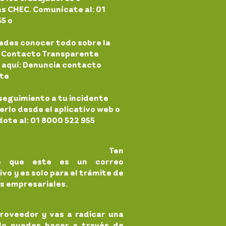
s CHEC. Comunícate al: 01
55 o
Registra un incidente
edes conocer todo sobre la
a: Contacto Transparente
 aquí: Denuncia contacto
te
seguimiento a tu incidente
rlo desde el aplicativo web o
ote al: 01 8000 522 955
:
chec@chec.com.co
Ten
te que este es un correo
vo y es solo para el trámite de
s empresariales.
proveedor y vas a radicar una
lo puedes hacer a través de