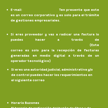
E-mail
:
chec@chec.com.co
Ten presente que este
es un correo corporativo y es solo para el trámite
de gestiones empresariales.
Si eres proveedor y vas a radicar una factura lo
puedes hacer a través de
facturaelectronicaCHEC@grupoepm.com
(Este
correo es solo para la recepción de facturas
generadas en medio digital a través de un
operador tecnológico)
Si eres una autoridad judicial, administrativa y/o
de control puedes hacer los requerimientos en
el siguiente correo
notificaciones.
judiciales@chec.com.co
Horario Buzones
El horario de radicación del buzón de Chec y de