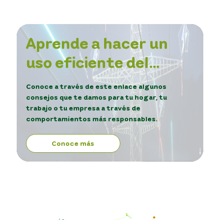
Aprende a hacer un
uso eficiente del
servicio de energía.
Conoce a través de este enlace algunos
consejos que te damos para tu hogar, tu
trabajo o tu empresa a través de
comportamientos más responsables.
Conoce más