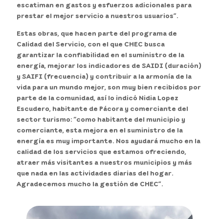
escatiman en gastos y esfuerzos adicionales para
prestar el mejor servicio a nuestros usuarios”.
Estas obras, que hacen parte del programa de
Calidad del Servicio, con el que CHEC busca
garantizar la confiabilidad en el suministro de la
energía, mejorar los indicadores de SAIDI (duración)
y SAIFI (frecuencia) y contribuir a la armonía de la
vida para un mundo mejor, son muy bien recibidos por
parte de la comunidad, así lo indicó Nidia Lopez
Escudero, habitante de Pácora y comerciante del
sector turismo: “como habitante del municipio y
comerciante, esta mejora en el suministro de la
energía es muy importante. Nos ayudará mucho en la
calidad de los servicios que estamos ofreciendo,
atraer más visitantes a nuestros municipios y más
que nada en las actividades diarias del hogar.
Agradecemos mucho la gestión de CHEC”.