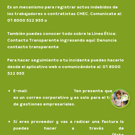
Es un mecanismo para registrar actos indebidos de
los trabajadores o contratistas CHEC. Comunícate al:
01 8000 522 955 o
Registra un incidente
También puedes conocer todo sobre la Línea Ética:
Contacto Transparente ingresando aquí: Denuncia
contacto transparente
Para hacer seguimiento a tu incidente puedes hacerlo
desde el aplicativo web o comunicándote al: 01 8000
522 955
E-mail
:
chec@chec.com.co
Ten presente que este
es un correo corporativo y es solo para el trámite
de gestiones empresariales.
Si eres proveedor y vas a radicar una factura lo
puedes hacer a través de
facturaelectronicaCHEC@grupoepm.com
(Este