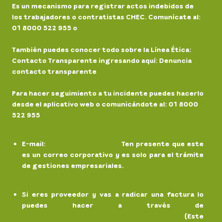
Es un mecanismo para registrar actos indebidos de
los trabajadores o contratistas CHEC. Comunícate al:
01 8000 522 955 o
Registra un incidente
También puedes conocer todo sobre la Línea Ética:
Contacto Transparente ingresando aquí: Denuncia
contacto transparente
Para hacer seguimiento a tu incidente puedes hacerlo
desde el aplicativo web o comunicándote al: 01 8000
522 955
E-mail
:
chec@chec.com.co
Ten presente que este
es un correo corporativo y es solo para el trámite
de gestiones empresariales.
Si eres proveedor y vas a radicar una factura lo
puedes hacer a través de
facturaelectronicaCHEC@grupoepm.com
(Este