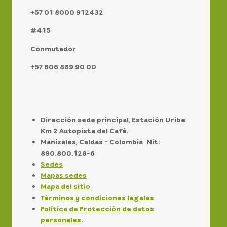
+57 01 8000 912432
#415
Conmutador
+57 606 889 90 00
Dirección sede principal, Estación Uribe
Km 2 Autopista del Café.
Manizales, Caldas - Colombia Nit:
890.800.128-6
Sedes
Mapas sedes
Mapa del sitio
Términos y condiciones legales
Política de Protección de datos
personales.