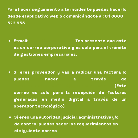
Para hacer seguimiento a tu incidente puedes hacerlo
desde el aplicativo web o comunicándote al: 01 8000
522 955
E-mail
:
chec@chec.com.co
Ten presente que este
es un correo corporativo y es solo para el trámite
de gestiones empresariales.
Si eres proveedor y vas a radicar una factura lo
puedes hacer a través de
facturaelectronicaCHEC@grupoepm.com
(Este
correo es solo para la recepción de facturas
generadas en medio digital a través de un
operador tecnológico)
Si eres una autoridad judicial, administrativa y/o
de control puedes hacer los requerimientos en
el siguiente correo
notificaciones.
judiciales@chec.com.co