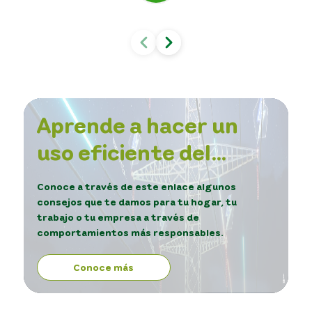
Aprende a hacer un
uso eficiente del
servicio de energía.
Conoce a través de este enlace algunos
consejos que te damos para tu hogar, tu
trabajo o tu empresa a través de
comportamientos más responsables.
Conoce más